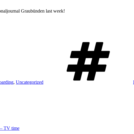
ionaljournal Graubünden last week!
oarding
,
Uncategorized
 – TV time