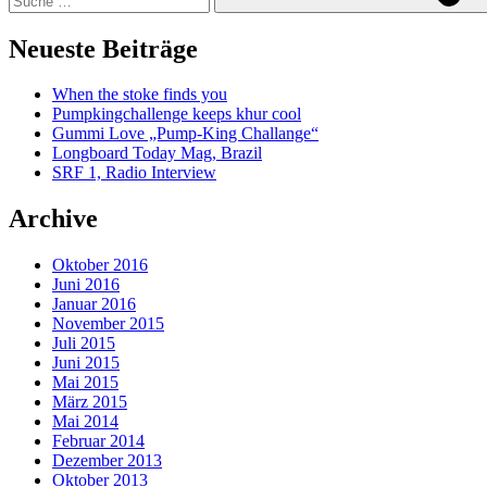
Neueste Beiträge
When the stoke finds you
Pumpkingchallenge keeps khur cool
Gummi Love „Pump-King Challange“
Longboard Today Mag, Brazil
SRF 1, Radio Interview
Archive
Oktober 2016
Juni 2016
Januar 2016
November 2015
Juli 2015
Juni 2015
Mai 2015
März 2015
Mai 2014
Februar 2014
Dezember 2013
Oktober 2013