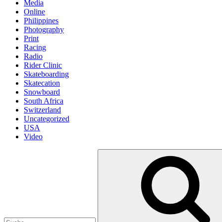
Media
Online
Philippines
Photography
Print
Racing
Radio
Rider Clinic
Skateboarding
Skatecation
Snowboard
South Africa
Switzerland
Uncategorized
USA
Video
Suche
nach: