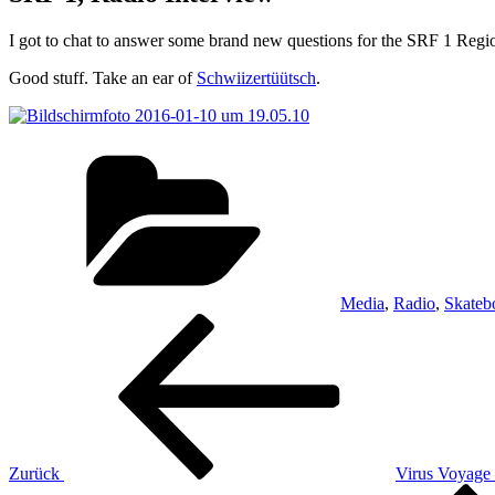
I got to chat to answer some brand new questions for the SRF 1 Reg
Good stuff. Take an ear of
Schwiizertüütsch
.
Kategorien
Media
,
Radio
,
Skateb
Beitrags-
Vorheriger
Beitrag
Navigation
Zurück
Virus Voyage
Nächster