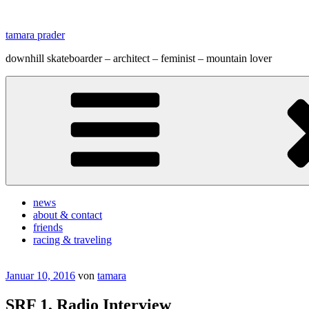
Zum
Inhalt
tamara prader
springen
downhill skateboarder – architect – feminist – mountain lover
news
about & contact
friends
racing & traveling
Veröffentlicht
Januar 10, 2016
von
tamara
am
SRF 1, Radio Interview