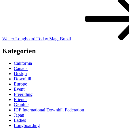
Beitrag
Weiter
Longboard Today Mag, Brazil
Kategorien
California
Canada
Design
Downhill
Europe
Event
Freeriding
Friends
Graphic
IDF International Downhill Federation
Japan
Ladies
Longboarding